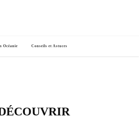
e Routes
s vacances
n Océanie
Conseils et Astuces
 DÉCOUVRIR