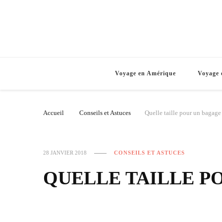
Voyage en Amérique
Voyage 
Accueil
Conseils et Astuces
Quelle taille pour un bagage
28 JANVIER 2018
CONSEILS ET ASTUCES
QUELLE TAILLE P