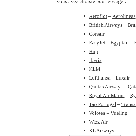
vous avez choisie pour voyager.
Aeroflot
–
Aerolineas
British Airways
–
Brus
Corsair
EasyJet
–
Egyptair
–
Hop
Iberia
KLM
Lufthansa
–
Luxair
Qantas Airways
–
Qat
Royal Air Maroc
–
Ry
Tap Portugal
–
Transa
Volotea
–
Vueling
Wizz Air
XL Airways