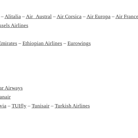
–
Alitalia
–
Air_Austral
–
Air Corsica
–
Air Europa
–
Air Franc
sels Airlines
Emirates
–
Ethiopian Airlines
–
Eurowings
ar Airways
anair
via
–
TUIfly
–
Tunisair
–
Turkish Airlines