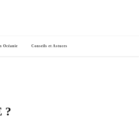
e Routes
s vacances
n Océanie
Conseils et Astuces
 ?