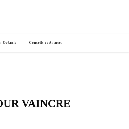
e Routes
s vacances
n Océanie
Conseils et Astuces
OUR VAINCRE