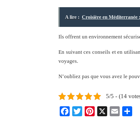
A lire :
Croisière en Méditerranée :
Ils offrent un environnement sécuris
En suivant ces conseils et en utilis
voyages.
N’oubliez pas que vous avez le pouvo
5/5 - (14 vote
Facebook
Twitter
Pinterest
X
Emai
S