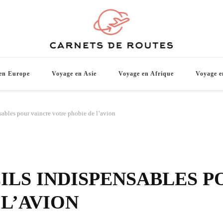
Carnets d
De belles destinations de voyage pour vo
en Europe
Voyage en Asie
Voyage en Afrique
Voyage e
sables pour vaincre votre phobie de l’avion
ILS INDISPENSABLES P
 L’AVION