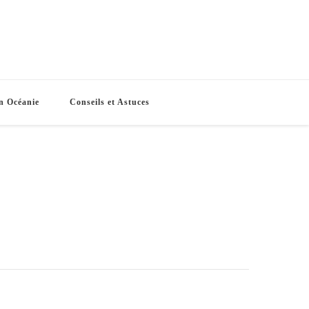
e Routes
s vacances
n Océanie
Conseils et Astuces