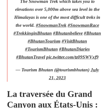
The Snowman Trek which takes you to
elevations over 5,000m above sea level in the
Himalayas is one of the most difficult treks in
the world.
#SnowmanTrek
#SnowmanRace
#TrekkinginBhutan
#Bhutanbelieve
#Bhutan
#BhutanTourism
#VisitBhutan
#TourismBhutan
#BhutanDiaries
#BhutanTravel
pic.twitter.com/tz09SWVxf9
— Tourism Bhutan (@tourismbhutan)
July
21, 2023
La traversée du Grand
Canyon aux États-Unis :