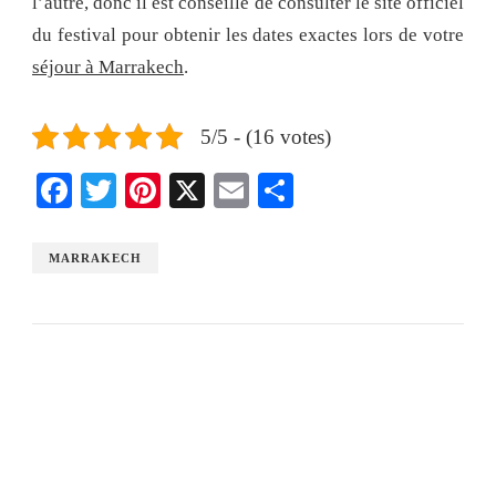
l’autre, donc il est conseillé de consulter le site officiel
du festival pour obtenir les dates exactes lors de votre
séjour à Marrakech
.
5/5 - (16 votes)
Facebook
Twitter
Pinterest
X
Email
Share
MARRAKECH