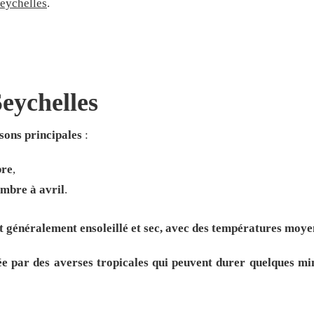
Seychelles
.
Seychelles
sons principales
:
bre
,
embre à avril
.
st généralement ensoleillé et sec, avec des températures moy
sée par des averses tropicales qui peuvent durer quelques mi