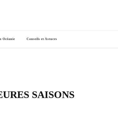
e Routes
s vacances
n Océanie
Conseils et Astuces
EURES SAISONS