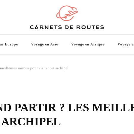
Carnets d
De belles destinations de voyage pour vo
en Europe
Voyage en Asie
Voyage en Afrique
Voyage e
meilleures saisons pour visiter cet archipel
D PARTIR ? LES MEILL
 ARCHIPEL