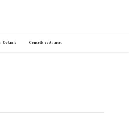
e Routes
s vacances
n Océanie
Conseils et Astuces