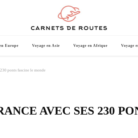
Carnets d
De belles destinations de voyage pour vo
en Europe
Voyage en Asie
Voyage en Afrique
Voyage e
s 230 ponts fascine le monde
RANCE AVEC SES 230 PO