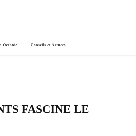
e Routes
s vacances
n Océanie
Conseils et Astuces
NTS FASCINE LE