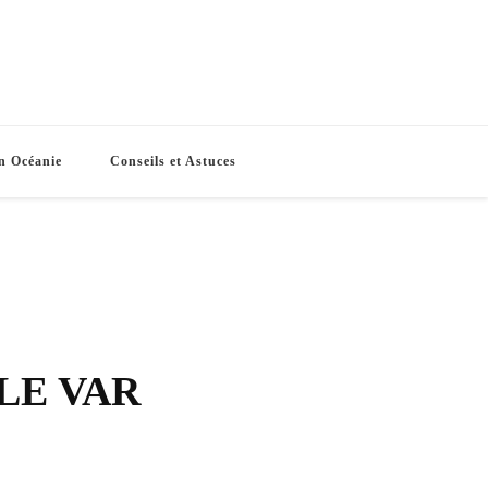
e Routes
s vacances
n Océanie
Conseils et Astuces
 LE VAR