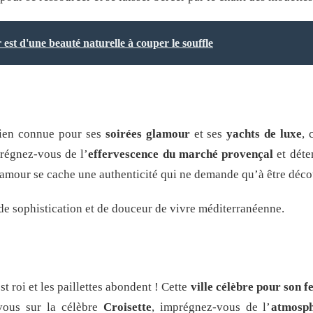
est d'une beauté naturelle à couper le souffle
 Bien connue pour ses
soirées glamour
et ses
yachts de luxe
, 
prégnez-vous de l’
effervescence du marché provençal
et déten
lamour se cache une authenticité qui ne demande qu’à être déco
de sophistication et de douceur de vivre méditerranéenne.
 roi et les paillettes abondent ! Cette
ville célèbre pour son fe
vous sur la célèbre
Croisette
, imprégnez-vous de l’
atmosph