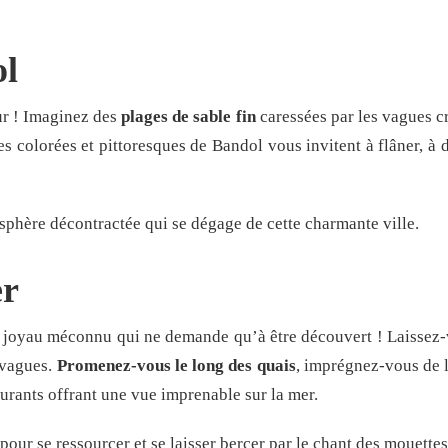
ol
ur ! Imaginez des
plages de sable fin
caressées par les vagues cr
les colorées et pittoresques de Bandol vous invitent à flâner, à 
phère décontractée qui se dégage de cette charmante ville.
er
n joyau méconnu qui ne demande qu’à être découvert ! Laissez
 vagues.
Promenez-vous le long des quais
, imprégnez-vous de l
rants offrant une vue imprenable sur la mer.
pour se ressourcer et se laisser bercer par le chant des mouettes