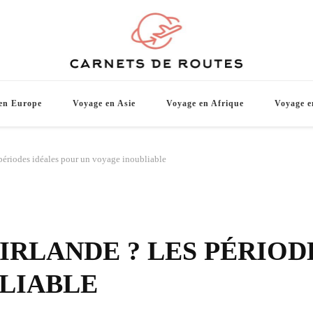
Carnets d
De belles destinations de voyage pour vo
en Europe
Voyage en Asie
Voyage en Afrique
Voyage e
 périodes idéales pour un voyage inoubliable
IRLANDE ? LES PÉRIOD
LIABLE