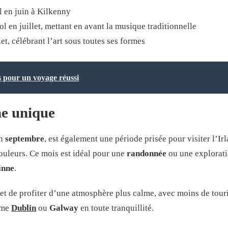
 en juin à Kilkenny
 en juillet, mettant en avant la musique traditionnelle
et, célébrant l’art sous toutes ses formes
s pour un voyage réussi
e unique
en
septembre
, est également une période prisée pour visiter l’Ir
ouleurs. Ce mois est idéal pour une
randonnée
ou une explorati
inne
.
met de profiter d’une atmosphère plus calme, avec moins de touris
mme
Dublin
ou
Galway
en toute tranquillité.