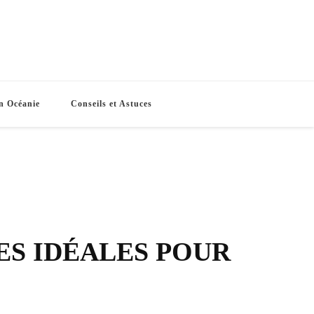
e Routes
s vacances
n Océanie
Conseils et Astuces
ES IDÉALES POUR