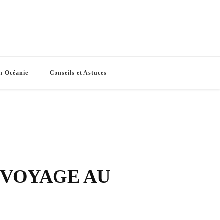
e Routes
s vacances
n Océanie
Conseils et Astuces
 VOYAGE AU